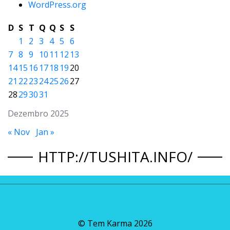
WordPress.org
D
S
T
Q
Q
S
S
1
2
3
4
5
6
7
8
9
10
11
12
13
14
15
16
17
18
19
20
21
22
23
24
25
26
27
28
29
30
31
Dezembro 2025
« Nov
Jan »
HTTP://TUSHITA.INFO/
© Tem Karma
2026