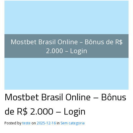
Mostbet Brasil Online – Bônus de R$
2.000 – Login
Mostbet Brasil Online – Bônus
de R$ 2.000 – Login
Posted by
teste
on
2025-12-16
in
Sem categoria