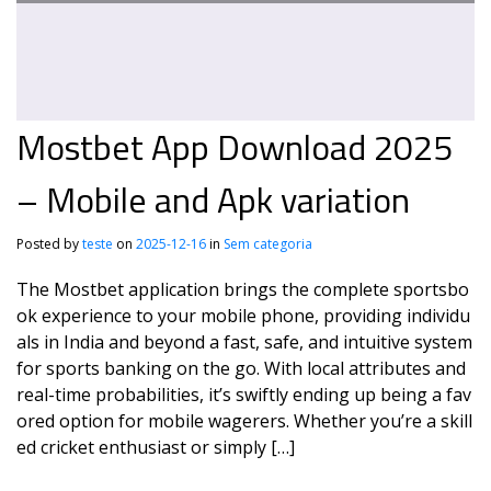
Mostbet App Download 2025
– Mobile and Apk variation
Posted by
teste
on
2025-12-16
in
Sem categoria
The Mostbet application brings the complete sportsbo
ok experience to your mobile phone, providing individu
als in India and beyond a fast, safe, and intuitive system
for sports banking on the go. With local attributes and
real-time probabilities, it’s swiftly ending up being a fav
ored option for mobile wagerers. Whether you’re a skill
ed cricket enthusiast or simply […]