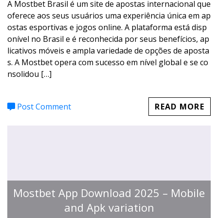
A Mostbet Brasil é um site de apostas internacional que
oferece aos seus usuários uma experiência única em ap
ostas esportivas e jogos online. A plataforma está disp
onível no Brasil e é reconhecida por seus benefícios, ap
licativos móveis e ampla variedade de opções de aposta
s. A Mostbet opera com sucesso em nível global e se co
nsolidou […]
Post Comment
READ MORE
Mostbet App Download 2025 – Mobile
and Apk variation