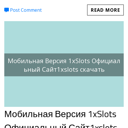
Post Comment
READ MORE
Мобильная Версия 1xSlots Официал
ьный Сайт1xslots скачать
Мобильная Версия 1xSlots
Официальный Сайт1xslots с