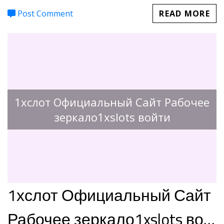
Post Comment
READ MORE
1хслот Официальный Сайт Рабочее
зеркало1xslots войти
1хслот Официальный Сайт
Рабочее зеркало1xslots вой