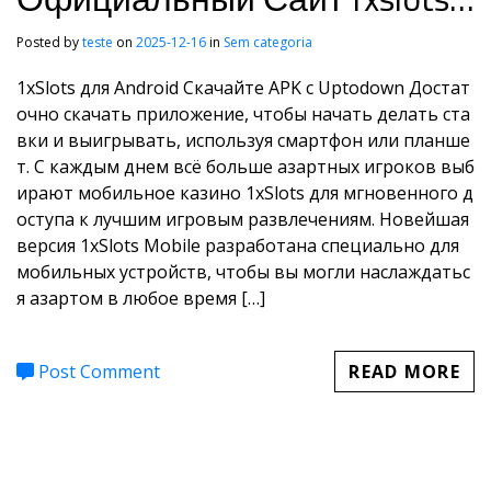
качать
Posted by
teste
on
2025-12-16
in
Sem categoria
1xSlots для Android Скачайте APK с Uptodown Достат
очно скачать приложение, чтобы начать делать ста
вки и выигрывать, используя смартфон или планше
т. С каждым днем всё больше азартных игроков выб
ирают мобильное казино 1xSlots для мгновенного д
оступа к лучшим игровым развлечениям. Новейшая
версия 1xSlots Mobile разработана специально для
мобильных устройств, чтобы вы могли наслаждатьс
я азартом в любое время […]
Post Comment
READ MORE