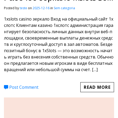
ти
Posted by
teste
on
2025-12-16
in
Sem categoria
1xslots casino зеркало Вход на официальный сайт 1х
слотс Клиентам казино 1хслотс администрация гара
нтирует безопасность личных данных внутри веб-п
лощадки, своевременные выплаты денежных средс
тв и круглосуточный доступ в зал автоматов. Безде
позитный бонус в 1xSlots — это возможность начат
ь играть без внесения собственных средств. Обычно
он предлагается новым игрокам в виде бесплатных
вращений или небольшой суммы на счет. […]
Post Comment
READ MORE