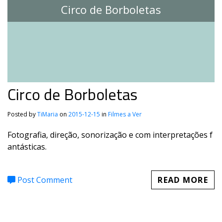
Circo de Borboletas
Circo de Borboletas
Posted by
TiMaria
on
2015-12-15
in
Filmes a Ver
Fotografia, direção, sonorização e com interpretações f
antásticas.
Post Comment
READ MORE