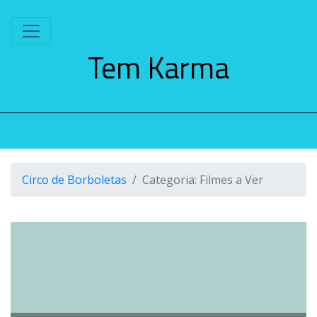
S
k
i
Tem Karma
p
t
o
c
o
n
t
e
Circo de Borboletas
Categoria:
Filmes a Ver
n
t