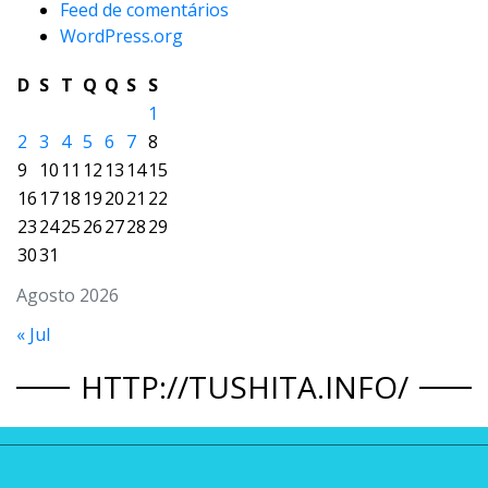
Feed de comentários
WordPress.org
D
S
T
Q
Q
S
S
1
2
3
4
5
6
7
8
9
10
11
12
13
14
15
16
17
18
19
20
21
22
23
24
25
26
27
28
29
30
31
Agosto 2026
« Jul
HTTP://TUSHITA.INFO/