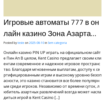
Игровые автоматы 777 в он
лайн казино Зона АзартаИг
ровые автоматы 777 в онла
Posted by
teste
on
2025-08-10
in
Sem categoria
Онлайн казино PIN UP играть на официальном сайт
йн казино Зона Азарта
е Пин Ап В целом, Kent Casino предлагает своим кли
ентам современное и надежное игровое пространс
тво. Благодаря мгновенным выплатам, доступу к се
ртифицированным играм и высокому уровню безоп
асности, это казино становится все более популярн
ым среди игроков. Независимо от времени суток, л
юбитель азартных развлечений всегда может насла
диться игрой в Kent Casino […]