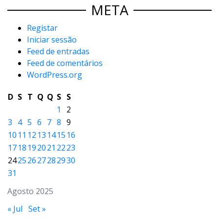
META
Registar
Iniciar sessão
Feed de entradas
Feed de comentários
WordPress.org
D
S
T
Q
Q
S
S
1
2
3
4
5
6
7
8
9
10
11
12
13
14
15
16
17
18
19
20
21
22
23
24
25
26
27
28
29
30
31
Agosto 2025
« Jul
Set »