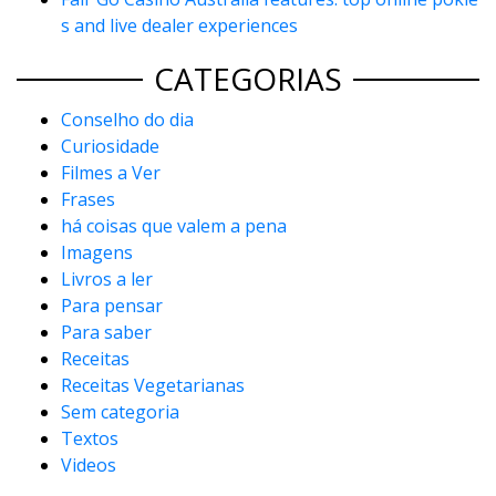
s and live dealer experiences
CATEGORIAS
Conselho do dia
Curiosidade
Filmes a Ver
Frases
há coisas que valem a pena
Imagens
Livros a ler
Para pensar
Para saber
Receitas
Receitas Vegetarianas
Sem categoria
Textos
Videos