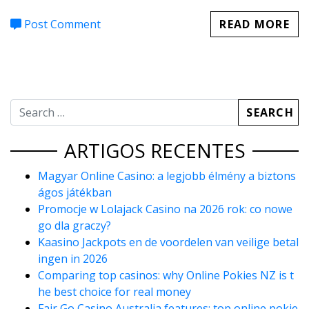
Post Comment
READ MORE
ARTIGOS RECENTES
Magyar Online Casino: a legjobb élmény a biztons
ágos játékban
Promocje w Lolajack Casino na 2026 rok: co nowe
go dla graczy?
Kaasino Jackpots en de voordelen van veilige betal
ingen in 2026
Comparing top casinos: why Online Pokies NZ is t
he best choice for real money
Fair Go Casino Australia features: top online pokie