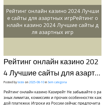
Рейтинг онлайн казино 2024 Лучши
е сайты для азартных игрРейтинг о
нлайн казино 2024 Лучшие сайты д
ля азартных игр
Рейтинг онлайн казино 202
4 Лучшие сайты для азартн
ых игрРейтинг онлайн кази
Posted by
teste
on
2025-08-10
in
Sem categoria
Рейтинг онлайн казино Казирейт Не забывайте о ра
но 2024 Лучшие сайты для
зных лимитах, комиссиях и прочих особенностях каж
дой платежки. Игроки из России сейчас предпочита