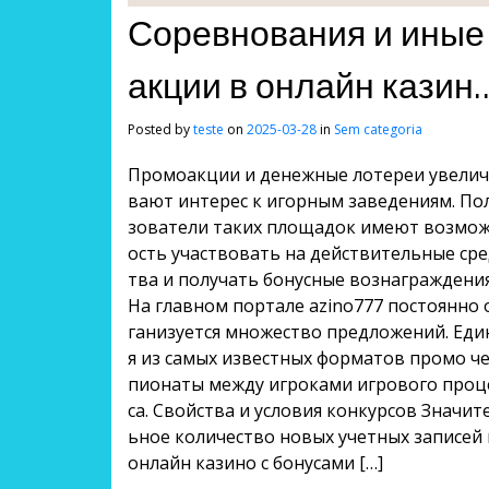
Соревнования и иные
акции в онлайн казин
с премиями
Posted by
teste
on
2025-03-28
in
Sem categoria
Промоакции и денежные лотереи увели
вают интерес к игорным заведениям. По
зователи таких площадок имеют возмо
ость участвовать на действительные сре
тва и получать бонусные вознаграждения
На главном портале azino777 постоянно 
ганизуется множество предложений. Еди
я из самых известных форматов промо ч
пионаты между игроками игрового проц
са. Свойства и условия конкурсов Значит
ьное количество новых учетных записей 
онлайн казино с бонусами […]