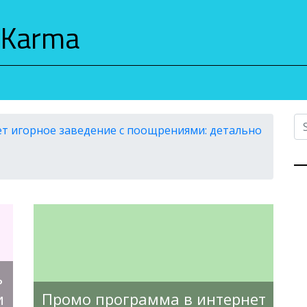
 Karma
ет игорное заведение с поощрениями: детально
ь
и
Промо программа в интернет