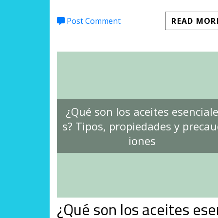
Post Comment
READ MOR
¿Qué son los aceites esencial
s? Tipos, propiedades y precau
iones
¿Qué son los aceites ese