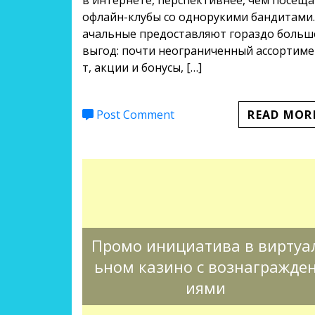
в интернете, перспективнее, чем посещ
офлайн-клубы со однорукими бандитами.
ачальные предоставляют гораздо больш
выгод: почти неограниченный ассортим
т, акции и бонусы, […]
Post Comment
READ MOR
Промо инициатива в виртуа
ьном казино с вознагражде
иями