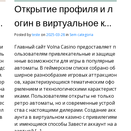
Открытие профиля и л
о
огин в виртуальное каз
ино с привилегиями
Posted by
teste
on
2025-03-28
in
Sem categoria
чи
Главный сайт Volna Casino предоставляет п
ль
ользователям привлекательные и защище
жн
нные возможности для игры в популярные
дс
автоматы. В геймерском списке собрано об
.
ширное разнообразие игровых аттракцион
ор
ов, характеризующихся тематическим офо
на
рмлением и технологическими характерист
ем
иками. Пользователям открыты не только
ес
ретро автоматы, но и современные устрой
ел
ства с настоящими дилерами. Создание акк
в
аунта в виртуальном казино с привилегиям
и: имеющиеся способы Завести аккаунт на а