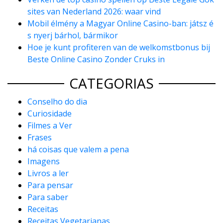
sites van Nederland 2026: waar vind
Mobil élmény a Magyar Online Casino-ban: játsz é
s nyerj bárhol, bármikor
Hoe je kunt profiteren van de welkomstbonus bij
Beste Online Casino Zonder Cruks in
CATEGORIAS
Conselho do dia
Curiosidade
Filmes a Ver
Frases
há coisas que valem a pena
Imagens
Livros a ler
Para pensar
Para saber
Receitas
Receitas Vegetarianas