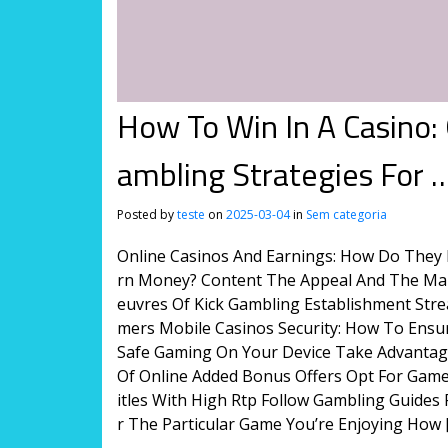
How To Win In A Casino:
ambling Strategies For 
eginners
Posted by
teste
on
2025-03-04
in
Sem categoria
Online Casinos And Earnings: How Do They 
rn Money? Content The Appeal And The M
euvres Of Kick Gambling Establishment Stre
mers Mobile Casinos Security: How To Ensu
Safe Gaming On Your Device Take Advanta
Of Online Added Bonus Offers Opt For Gam
itles With High Rtp Follow Gambling Guides 
r The Particular Game You’re Enjoying How 