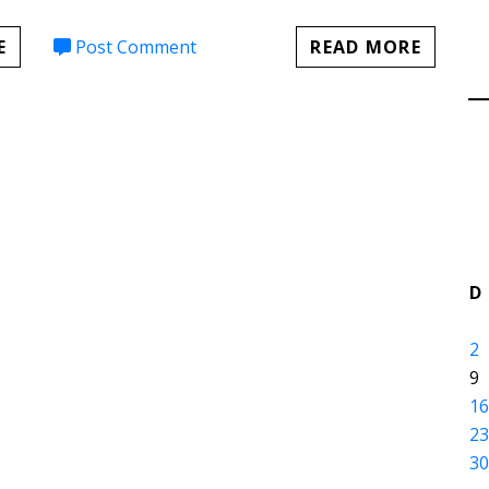
E
Post Comment
READ MORE
D
2
9
16
23
30