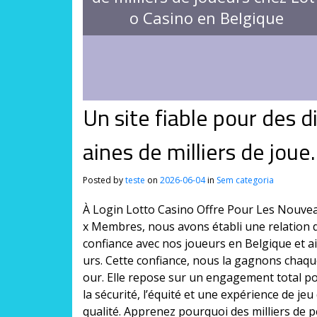
o Casino en Belgique
Un site fiable pour des d
aines de milliers de joue
s chez Lotto Casino en B
Posted by
teste
on
2026-06-04
in
Sem categoria
À Login Lotto Casino Offre Pour Les Nouve
lgique
x Membres, nous avons établi une relation 
confiance avec nos joueurs en Belgique et ai
urs. Cette confiance, nous la gagnons chaqu
our. Elle repose sur un engagement total p
la sécurité, l’équité et une expérience de jeu
qualité. Apprenez pourquoi des milliers de p