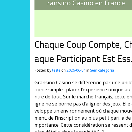
ransino Casino en France
Chaque Coup Compte, C
aque Participant Est Ess
ntiel chez Gransino Casi
Posted by
teste
on
2026-06-04
in
Sem categoria
Gransino Casino se différencie par une phil
en France
ophie simple : placer l’expérience unique au 
ntre de tout. Sur le marché français, cette e
igne ne se borne pas d’aligner des jeux. Elle
veloppe un environnement où chaque mou
ment, de l’inscription au plus petit pari, a de l
mportance. Cette considération se ressent 