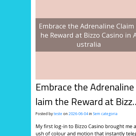
Embrace the Adrenaline Claim 
he Reward at Bizzo Casino in 
ustralia
Embrace the Adrenaline
laim the Reward at Bizz
Casino in Australia
Posted by
teste
on
2026-06-04
in
Sem categoria
My first log-in to Bizzo Casino brought me a
ush of colour and motion that instantly tele