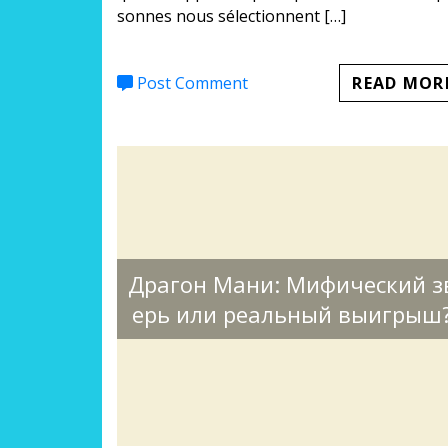
sonnes nous sélectionnent […]
Post Comment
READ MOR
Драгон Мани: Мифический з
ерь или реальный выигрыш