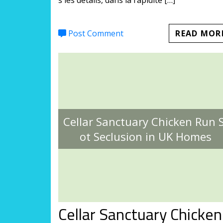
s les détails, dans la rapidité […]
Post Comment
READ MOR
Cellar Sanctuary Chicken Run S
ot Seclusion in UK Homes
Cellar Sanctuary Chicken