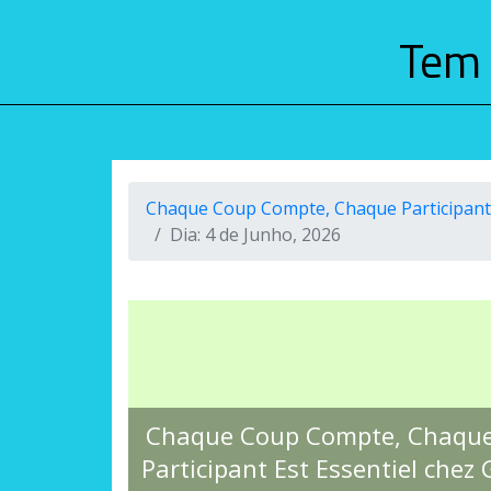
S
Tem
k
i
p
t
o
c
o
Chaque Coup Compte, Chaque Participant 
n
Dia:
4 de Junho, 2026
t
e
n
t
Chaque Coup Compte, Chaqu
Participant Est Essentiel chez 