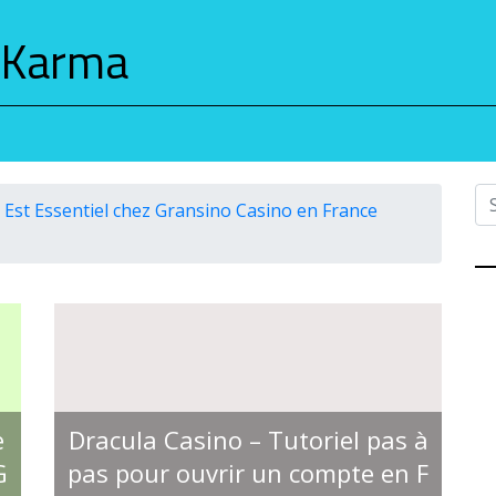
 Karma
Est Essentiel chez Gransino Casino en France
e
Dracula Casino – Tutoriel pas à
G
pas pour ouvrir un compte en F