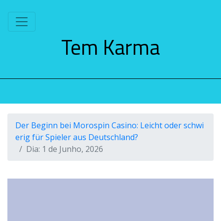
S
k
i
Tem Karma
p
t
o
c
o
n
t
e
Der Beginn bei Morospin Casino: Leicht oder schwi
n
erig für Spieler aus Deutschland?
t
Dia:
1 de Junho, 2026