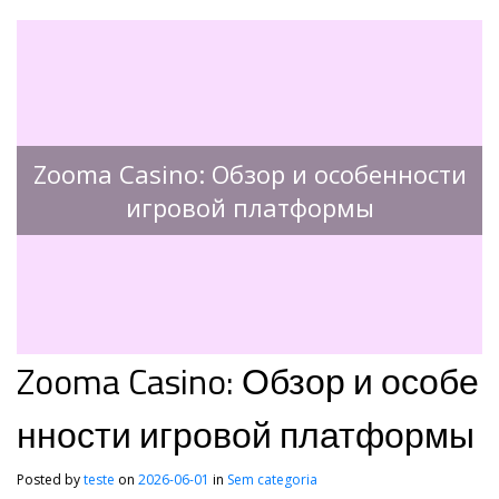
Zooma Casino: Обзор и особенности
игровой платформы
Zooma Casino: Обзор и особе
нности игровой платформы
Posted by
teste
on
2026-06-01
in
Sem categoria