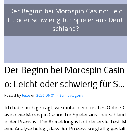
Der Beginn bei Morospin Casino: Leic
ht oder schwierig für Spieler aus Deut
schland?
Der Beginn bei Morospin Casin
o: Leicht oder schwierig für Spi
eler aus Deutschland?
Posted by
teste
on
2026-06-01
in
Sem categoria
Ich habe mich gefragt, wie einfach ein frisches Online-C
asino wie Morospin Casino für Spieler aus Deutschland
in der Praxis ist. Die Anmeldung ist oft der erste Test. M
eine Analyse belegt, dass der Prozess sorgfältig gestalt