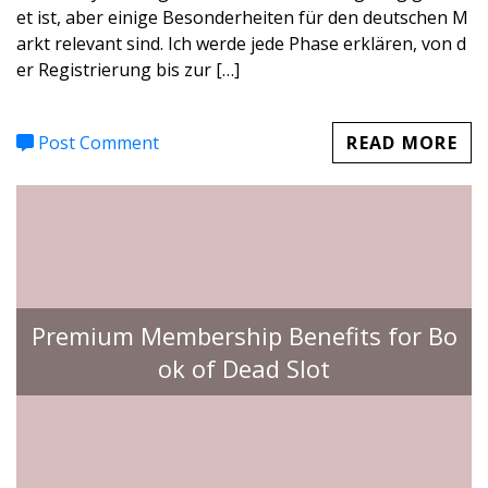
et ist, aber einige Besonderheiten für den deutschen M
arkt relevant sind. Ich werde jede Phase erklären, von d
er Registrierung bis zur […]
Post Comment
READ MORE
Premium Membership Benefits for Bo
ok of Dead Slot