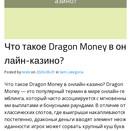
азино?
Что такое Dragon Money в он
лайн-казино?
Posted by
teste
on
2026-06-01
in
Sem categoria
Что такое Dragon Money в онлайн-казино? Dragon
Money — это популярный термин в мире онлайн-ге
мблинга, который часто ассоциируется с мгновенны
ми выплатами и бонусными раундами. В отличие от
классических слотов, где выигрыши накапливаются
постепенно, драконьи деньги вводят элемент неож
иданности: игрок может сорвать крупный куш букв