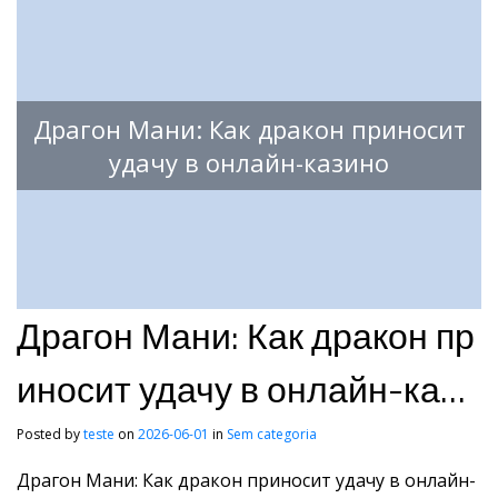
Драгон Мани: Как дракон приносит
удачу в онлайн-казино
Драгон Мани: Как дракон пр
иносит удачу в онлайн-кази
но
Posted by
teste
on
2026-06-01
in
Sem categoria
Драгон Мани: Как дракон приносит удачу в онлайн-