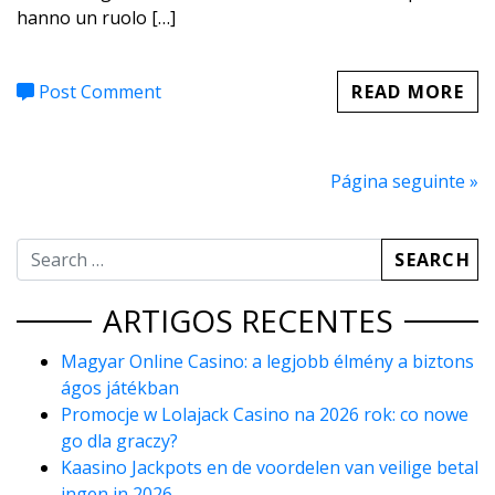
hanno un ruolo […]
Post Comment
READ MORE
Página seguinte »
ARTIGOS RECENTES
Magyar Online Casino: a legjobb élmény a biztons
ágos játékban
Promocje w Lolajack Casino na 2026 rok: co nowe
go dla graczy?
Kaasino Jackpots en de voordelen van veilige betal
ingen in 2026