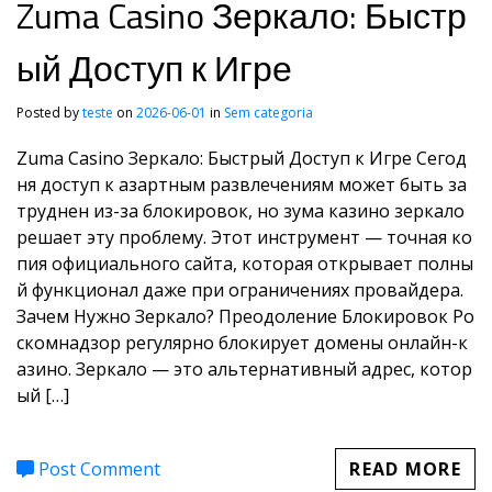
Zuma Casino Зеркало: Быстр
ый Доступ к Игре
Posted by
teste
on
2026-06-01
in
Sem categoria
Zuma Casino Зеркало: Быстрый Доступ к Игре Сегод
ня доступ к азартным развлечениям может быть за
труднен из-за блокировок, но зума казино зеркало
решает эту проблему. Этот инструмент — точная ко
пия официального сайта, которая открывает полны
й функционал даже при ограничениях провайдера.
Зачем Нужно Зеркало? Преодоление Блокировок Ро
скомнадзор регулярно блокирует домены онлайн-к
азино. Зеркало — это альтернативный адрес, котор
ый […]
Post Comment
READ MORE