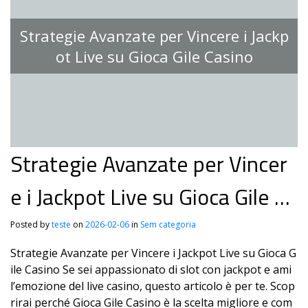
Strategie Avanzate per Vincere i Jackp
ot Live su Gioca Gile Casino
Strategie Avanzate per Vincer
e i Jackpot Live su Gioca Gile Ca
sino
Posted by
teste
on
2026-02-06
in
Sem categoria
Strategie Avanzate per Vincere i Jackpot Live su Gioca G
ile Casino Se sei appassionato di slot con jackpot e ami
l’emozione del live casino, questo articolo è per te. Scop
rirai perché Gioca Gile Casino è la scelta migliore e com