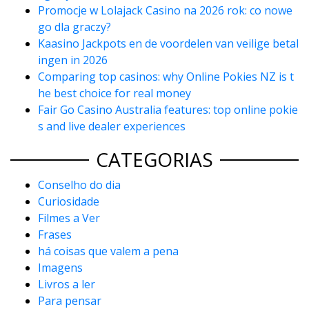
Promocje w Lolajack Casino na 2026 rok: co nowe
go dla graczy?
Kaasino Jackpots en de voordelen van veilige betal
ingen in 2026
Comparing top casinos: why Online Pokies NZ is t
he best choice for real money
Fair Go Casino Australia features: top online pokie
s and live dealer experiences
CATEGORIAS
Conselho do dia
Curiosidade
Filmes a Ver
Frases
há coisas que valem a pena
Imagens
Livros a ler
Para pensar