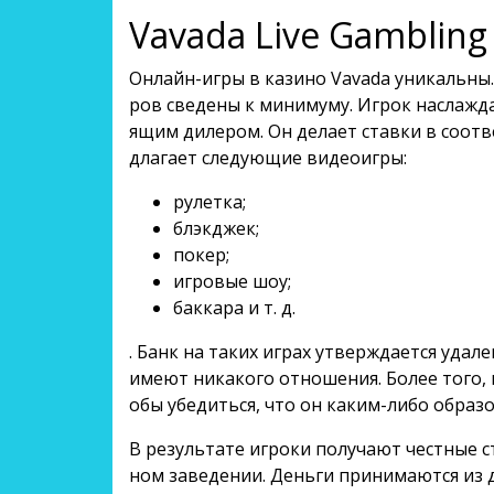
Vavada Live Gambling 
Онлайн-игры в казино Vavada уникальны.
ров сведены к минимуму. Игрок наслажда
ящим дилером. Он делает ставки в соотв
длагает следующие видеоигры:
рулетка;
блэкджек;
покер;
игровые шоу;
баккара и т. д.
. Банк на таких играх утверждается уда
имеют никакого отношения. Более того,
обы убедиться, что он каким-либо образ
В результате игроки получают честные ст
ном заведении. Деньги принимаются из 