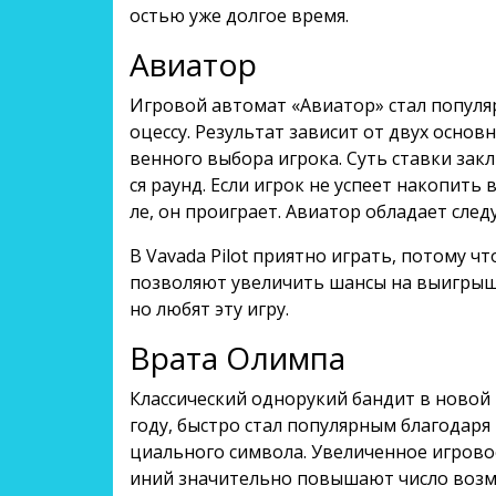
остью уже долгое время.
Авиатор
Игровой автомат «Авиатор» стал популя
оцессу. Результат зависит от двух основ
венного выбора игрока. Суть ставки закл
ся раунд. Если игрок не успеет накопить
ле, он проиграет. Авиатор обладает сл
В Vavada Pilot приятно играть, потому 
позволяют увеличить шансы на выигрыш
но любят эту игру.
Врата Олимпа
Классический однорукий бандит в новой в
году, быстро стал популярным благодаря
циального символа. Увеличенное игрово
иний значительно повышают число возм