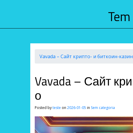
S
Tem
k
i
p
t
o
c
o
Vavada – Сайт крипто- и биткоин-кази
n
t
e
Vavada – Сайт кри
n
t
о
Posted by
teste
on
2026-01-05
in
Sem categoria