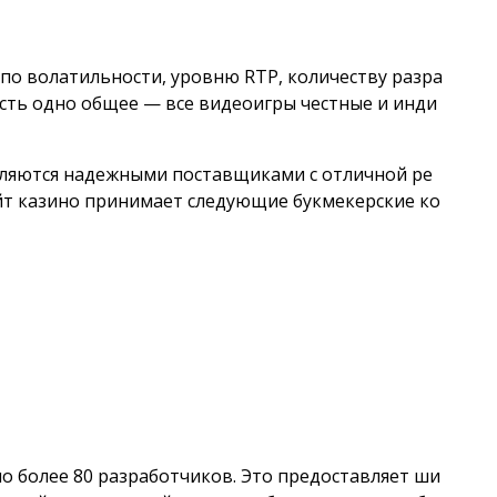
 по волатильности, уровню RTP, количеству разра
есть одно общее — все видеоигры честные и инди
вляются надежными поставщиками с отличной ре
айт казино принимает следующие букмекерские ко
о более 80 разработчиков. Это предоставляет ши