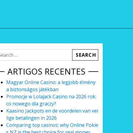
ARTIGOS RECENTES
Magyar Online Casino: a legjobb élmény
a biztonságos játékban
Promocje w Lolajack Casino na 2026 rok:
co nowego dla graczy?
Kaasino Jackpots en de voordelen van vei
lige betalingen in 2026
Comparing top casinos: why Online Pokie
s NZ is the best choice for real money