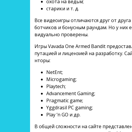
охота на ведьм;
старики и т. д.
Все видеоигры отличаются друг от друга
ботчиков и бонусным раундам. Но у них 
видуально проверены.
Игры Vavada One Armed Bandit предоста
путацией и лицензией на разработку. С
нторы:
NetEnt;
Microgaming;
Playtech;
Advancement Gaming;
Pragmatic game;
Yggdrasil PC gaming;
Play ‘n GO и др.
В общей сложности на сайте представлен