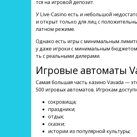
тся на игровой депозит.
У Live-Casino есть и небольшой недоста
и открыт только для лиц с положительн
латном режиме.
Однако есть игры с минимальным лимито
у даже игроки с минимальным бюджетом
ть с реальными дилерами.
Игровые автоматы V
Самая большая часть казино Vavada — эт
500 игровых автоматов. Игрокам доступ
сокровища;
праздники;
отдых;
сказки;
истории из популярной культуры;