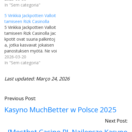
ikkopelejä. Yksi suurimmist
In "Sem categoria"
Ennen kuin ryhdyt pelaama
a haasteista on löytää pelit,
an, on tärkeää tietää, mite
5 Vinkkiä Jackpottien Valloit
jotka maksavat pitkällä aika
n RTP (Return to Player) ja
tamiseen Rizk Casinolla
välillä eniten. Tämä on erity
volatiliteetti vaikuttavat voit
5 Vinkkiä Jackpottien Valloit
isen turhauttavaa, jos olet
toihisi. RTP kertoo, kuinka s
tamiseen Rizk Casinolla Jac
uusi kasinolle tai haluat var
uuri osa panostetusta raha
kpotit ovat suuria palkintoj
mistaa, että jokainen pano
sta…
a, jotka kasvavat jokaisen
stus on mahdollisimman tu
panostuksen myötä. Ne voi
ottoisa. Rizk Casino…
vat olla kiinteitä summia tai
2026-03-20
progressiivisia, jolloin palkin
In "Sem categoria"
to nousee jokaisella pelillä.
Ennen kuin ryhdyt pelaama
Last updated: Março 24, 2026
an, on tärkeää tietää, mite
n RTP (Return to Player) ja
volatiliteetti vaikuttavat voit
toihisi. RTP kertoo, kuinka s
Previous Post:
uuri osa panostetusta raha
Kasyno MuchBetter w Polsce 2025
sta…
Next Post:
{Mostbet Casino PL Najlepsze Kasyno