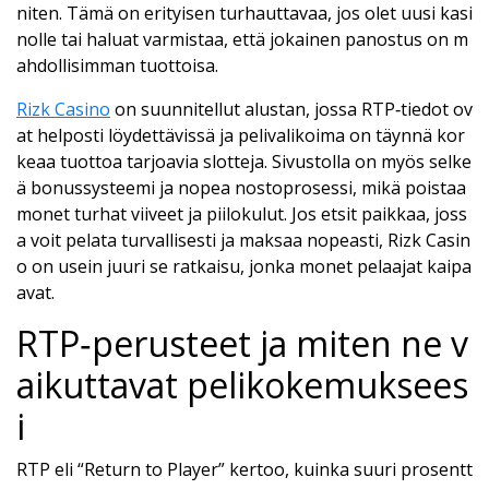
niten. Tämä on erityisen turhauttavaa, jos olet uusi kasi
nolle tai haluat varmistaa, että jokainen panostus on m
ahdollisimman tuottoisa.
Rizk Casino
on suunnitellut alustan, jossa RTP‑tiedot ov
at helposti löydettävissä ja peli­valikoima on täynnä kor
keaa tuottoa tarjoavia slotteja. Sivustolla on myös selke
ä bonussysteemi ja nopea nostoprosessi, mikä poistaa
monet turhat viiveet ja piilokulut. Jos etsit paikkaa, joss
a voit pelata turvallisesti ja maksaa nopeasti, Rizk Casin
o on usein juuri se ratkaisu, jonka monet pelaajat kaipa
avat.
RTP‑perusteet ja miten ne v
aikuttavat pelikokemuksees
i
RTP eli “Return to Player” kertoo, kuinka suuri prosentt