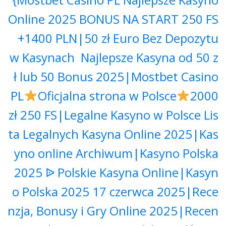
Online 2025 BONUS NA START 250 FS
+1400 PLN|50 zł Euro Bez Depozytu
w Kasynach
Najlepsze Kasyna od 50 z
ł lub 50 Bonus 2025|Mostbet Casino
PL
Oficjalna strona w Polsce
2000
zł 250 FS|Legalne Kasyno w Polsce Lis
ta Legalnych Kasyna Online 2025|Kas
yno online Archiwum|Kasyno Polska
2025 ᐉ Polskie Kasyna Online|Kasyn
o Polska 2025 17 czerwca 2025|Rece
nzja, Bonusy i Gry Online 2025|Recen