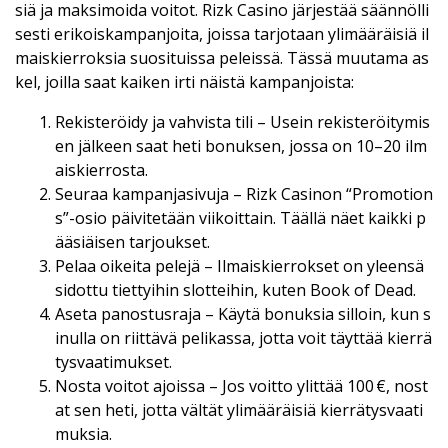
siä ja maksimoida voitot. Rizk Casino järjestää säännölli
sesti erikoiskampanjoita, joissa tarjotaan ylimääräisiä il
maiskierroksia suosituissa peleissä. Tässä muutama as
kel, joilla saat kaiken irti näistä kampanjoista:
Rekisteröidy ja vahvista tili – Usein rekisteröitymis
en jälkeen saat heti bonuksen, jossa on 10–20 ilm
aiskierrosta.
Seuraa kampanjasivuja – Rizk Casinon “Promotion
s”-osio päivitetään viikoittain. Täällä näet kaikki p
ääsiäisen tarjoukset.
Pelaa oikeita pelejä – Ilmaiskierrokset on yleensä
sidottu tiettyihin slotteihin, kuten Book of Dead.
Aseta panostusraja – Käytä bonuksia silloin, kun s
inulla on riittävä pelikassa, jotta voit täyttää kierrä
tysvaatimukset.
Nosta voitot ajoissa – Jos voitto ylittää 100 €, nost
at sen heti, jotta vältät ylimääräisiä kierrätysvaati
muksia.