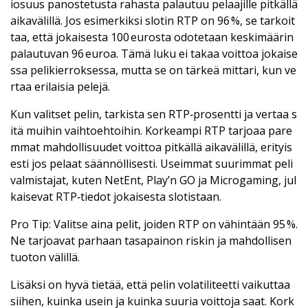
iosuus panostetusta rahasta palautuu pelaajille pitkällä
aikavälillä. Jos esimerkiksi slotin RTP on 96 %, se tarkoit
taa, että jokaisesta 100 eurosta odotetaan keskimäärin
palautuvan 96 euroa. Tämä luku ei takaa voittoa jokaise
ssa pelikierroksessa, mutta se on tärkeä mittari, kun ve
rtaa erilaisia pelejä.
Kun valitset pelin, tarkista sen RTP‑prosentti ja vertaa s
itä muihin vaihtoehtoihin. Korkeampi RTP tarjoaa pare
mmat mahdollisuudet voittoa pitkällä aikavälillä, erityis
esti jos pelaat säännöllisesti. Useimmat suurimmat peli
valmistajat, kuten NetEnt, Play’n GO ja Microgaming, jul
kaisevat RTP‑tiedot jokaisesta slotistaan.
Pro Tip: Valitse aina pelit, joiden RTP on vähintään 95 %.
Ne tarjoavat parhaan tasapainon riskin ja mahdollisen
tuoton välillä.
Lisäksi on hyvä tietää, että pelin volatiliteetti vaikuttaa
siihen, kuinka usein ja kuinka suuria voittoja saat. Kork