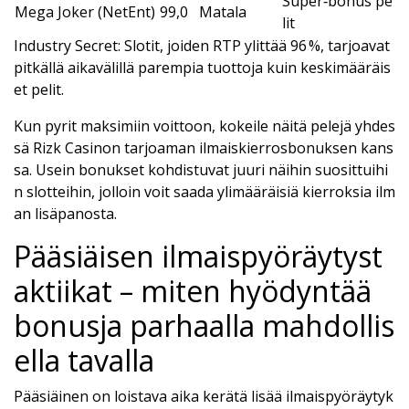
Super‑bonus pe
Mega Joker (NetEnt)
99,0
Matala
lit
Industry Secret: Slotit, joiden RTP ylittää 96 %, tarjoavat
pitkällä aikavälillä parempia tuottoja kuin keskimääräis
et pelit.
Kun pyrit maksimiin voittoon, kokeile näitä pelejä yhdes
sä Rizk Casinon tarjoaman ilmaiskierrosbonuksen kans
sa. Usein bonukset kohdistuvat juuri näihin suosittuihi
n slotteihin, jolloin voit saada ylimääräisiä kierroksia ilm
an lisäpanosta.
Pääsiäisen ilmaispyöräytyst
aktiikat – miten hyödyntää
bonusja parhaalla mahdollis
ella tavalla
Pääsiäinen on loistava aika kerätä lisää ilmaispyöräytyk