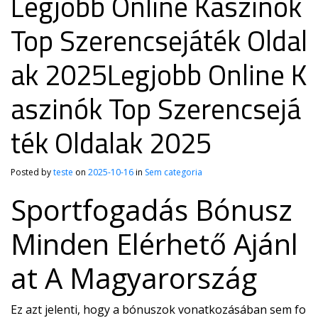
Legjobb Online Kaszinók
Top Szerencsejáték Oldal
ak 2025Legjobb Online K
aszinók Top Szerencsejá
ték Oldalak 2025
Posted by
teste
on
2025-10-16
in
Sem categoria
Sportfogadás Bónusz
Minden Elérhető Ajánl
at A Magyarország
Ez azt jelenti, hogy a bónuszok vonatkozásában sem fo