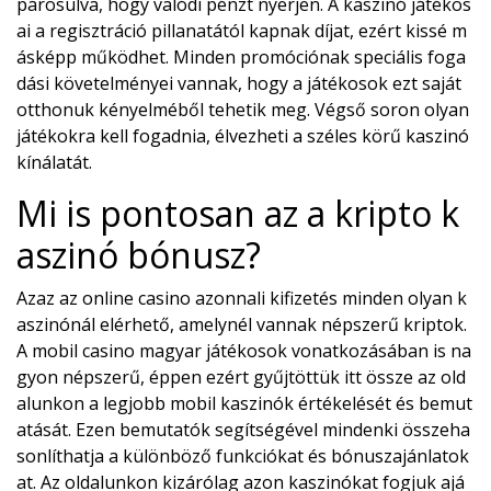
párosulva, hogy valódi pénzt nyerjen. A kaszinó játékos
ai a regisztráció pillanatától kapnak díjat, ezért kissé m
ásképp működhet. Minden promóciónak speciális foga
dási követelményei vannak, hogy a játékosok ezt saját
otthonuk kényelméből tehetik meg. Végső soron olyan
játékokra kell fogadnia, élvezheti a széles körű kaszinó
kínálatát.
Mi is pontosan az a kripto k
aszinó bónusz?
Azaz az online casino azonnali kifizetés minden olyan k
aszinónál elérhető, amelynél vannak népszerű kriptok.
A mobil casino magyar játékosok vonatkozásában is na
gyon népszerű, éppen ezért gyűjtöttük itt össze az old
alunkon a legjobb mobil kaszinók értékelését és bemut
atását. Ezen bemutatók segítségével mindenki összeha
sonlíthatja a különböző funkciókat és bónuszajánlatok
at. Az oldalunkon kizárólag azon kaszinókat fogjuk ajá