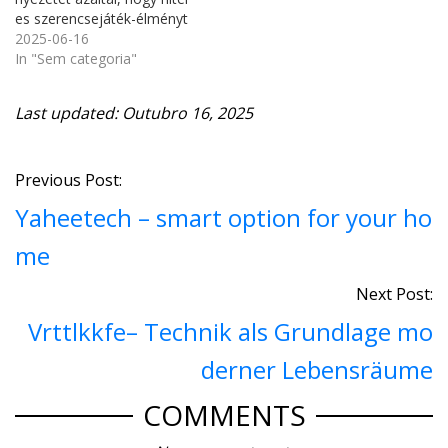
k és a felelős…
ális előnyöket is tartalmaz
es szerencsejáték-élményt
a legnépszerűbb fogadási r
nyújtanak, amely egyesíti a
2025-06-16
égiókban. Minden egyes sz
digitális platformok kényel
In "Sem categoria"
erencsejáték-vállalkozást e
mét a valós idejű kommuni
gy védekező index alapján
káció izgalmával. 2023-ban
értékelünk…
Last updated: Outubro 16, 2025
a nemzetközi interaktív szál
lítók piacát nagyjából 4 milli
árd USD-ra becsülték, és a
becslések jelentős növeked
Previous Post:
ést jeleznek, amint további
Yaheetech – smart option for your ho
szereplők keresnek interakc
iókat. Jelentős személyiség
me
ezen a területen…
Next Post:
Vrttlkkfe– Technik als Grundlage mo
derner Lebensräume
COMMENTS