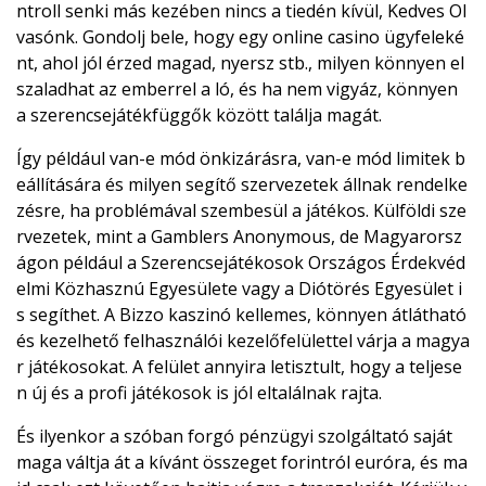
ntroll senki más kezében nincs a tiedén kívül, Kedves Ol
vasónk. Gondolj bele, hogy egy online casino ügyfeleké
nt, ahol jól érzed magad, nyersz stb., milyen könnyen el
szaladhat az emberrel a ló, és ha nem vigyáz, könnyen
a szerencsejátékfüggők között találja magát.
Így például van-e mód önkizárásra, van-e mód limitek b
eállítására és milyen segítő szervezetek állnak rendelke
zésre, ha problémával szembesül a játékos. Külföldi sze
rvezetek, mint a Gamblers Anonymous, de Magyarorsz
ágon például a Szerencsejátékosok Országos Érdekvéd
elmi Közhasznú Egyesülete vagy a Diótörés Egyesület i
s segíthet. A Bizzo kaszinó kellemes, könnyen átlátható
és kezelhető felhasználói kezelőfelülettel várja a magya
r játékosokat. A felület annyira letisztult, hogy a teljese
n új és a profi játékosok is jól eltalálnak rajta.
És ilyenkor a szóban forgó pénzügyi szolgáltató saját
maga váltja át a kívánt összeget forintról euróra, és ma