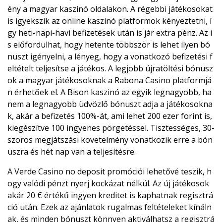
ény a magyar kaszinó oldalakon. A régebbi játékosokat
is igyekszik az online kaszinó platformok kényeztetni, í
gy heti-napi-havi befizetések után is jár extra pénz. Az i
s előfordulhat, hogy hetente többször is lehet ilyen bó
nuszt igényelni, a lényeg, hogy a vonatkozó befizetési f
eltételt teljesítse a játékos. A legjobb újratöltési bónusz
ok a magyar játékosoknak a Rabona Casino platformjá
n érhetőek el. A Bison kaszinó az egyik legnagyobb, ha
nem a legnagyobb üdvözlő bónuszt adja a játékosokna
k, akár a befizetés 100%-át, ami lehet 200 ezer forint is,
kiegészítve 100 ingyenes pörgetéssel. Tisztességes, 30-
szoros megjátszási követelmény vonatkozik erre a bón
uszra és hét nap van a teljesítésre.
A Verde Casino no deposit promóciói lehetővé teszik, h
ogy valódi pénzt nyerj kockázat nélkül. Az új játékosok
akár 20 € értékű ingyen kreditet is kaphatnak regisztrá
ció után. Ezek az ajánlatok rugalmas feltételeket kínáln
ak, és minden bónuszt könnyen aktiválhatsz a regisztrá