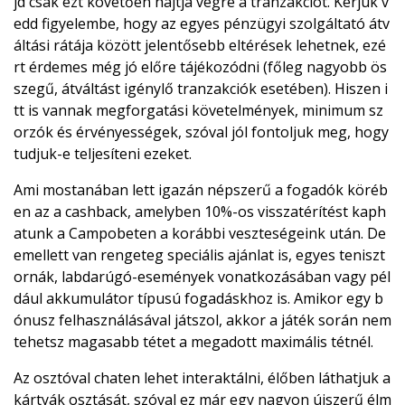
jd csak ezt követően hajtja végre a tranzakciót. Kérjük v
edd figyelembe, hogy az egyes pénzügyi szolgáltató átv
áltási rátája között jelentősebb eltérések lehetnek, ezé
rt érdemes még jó előre tájékozódni (főleg nagyobb ös
szegű, átváltást igénylő tranzakciók esetében). Hiszen i
tt is vannak megforgatási követelmények, minimum sz
orzók és érvényességek, szóval jól fontoljuk meg, hogy
tudjuk-e teljesíteni ezeket.
Ami mostanában lett igazán népszerű a fogadók köréb
en az a cashback, amelyben 10%-os visszatérítést kaph
atunk a Campobeten a korábbi veszteségeink után. De
emellett van rengeteg speciális ajánlat is, egyes teniszt
ornák, labdarúgó-események vonatkozásában vagy pél
dául akkumulátor típusú fogadáskhoz is. Amikor egy b
ónusz felhasználásával játszol, akkor a játék során nem
tehetsz magasabb tétet a megadott maximális tétnél.
Az osztóval chaten lehet interaktálni, élőben láthatjuk a
kártyák osztását, szóval ez már egy nagyon újszerű élm