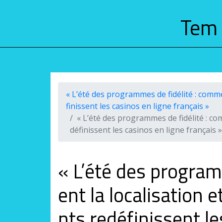
S
Tem
k
i
p
t
o
c
o
« L’été des programmes de fidélité : comme
n
finissent les casinos en ligne français »
t
« L’été des programmes de fidélité : co
e
définissent les casinos en ligne français »
n
t
« L’été des program
ent la localisation 
nts redéfinissent le