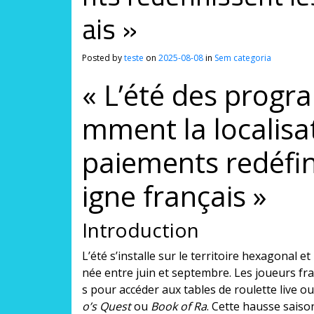
ais »
Posted by
teste
on
2025-08-08
in
Sem categoria
« L’été des progra
mment la localisat
paiements redéfini
igne français »
Introduction
L’été s’installe sur le territoire hexagonal e
née entre juin et septembre. Les joueurs f
s pour accéder aux tables de roulette live 
o’s Quest
ou
Book of Ra
. Cette hausse sais