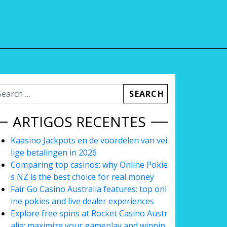
ARTIGOS RECENTES
Kaasino Jackpots en de voordelen van vei
lige betalingen in 2026
Comparing top casinos: why Online Pokie
s NZ is the best choice for real money
Fair Go Casino Australia features: top onl
ine pokies and live dealer experiences
Explore free spins at Rocket Casino Austr
alia: maximize your gameplay and winnin