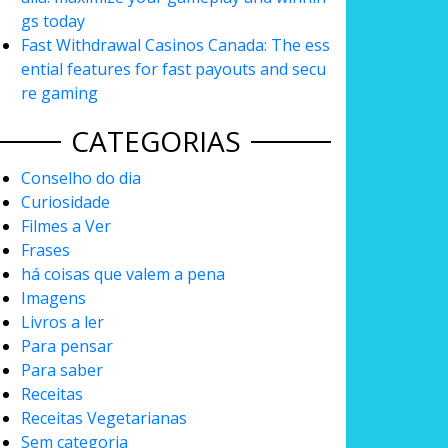
gs today
Fast Withdrawal Casinos Canada: The ess
ential features for fast payouts and secu
re gaming
CATEGORIAS
Conselho do dia
Curiosidade
Filmes a Ver
Frases
há coisas que valem a pena
Imagens
Livros a ler
Para pensar
Para saber
Receitas
Receitas Vegetarianas
Sem categoria