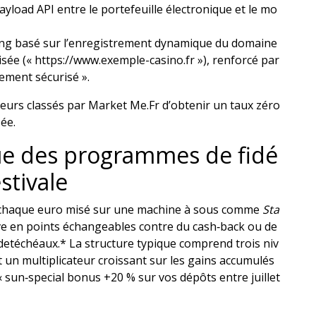
load API entre le portefeuille électronique et le mo
ing basé sur l’enregistrement dynamique du domaine
isée (« https://www.exemple-casino.fr »), renforcé par
ement sécurisé ».
eurs classés par Market Me.Fr d’obtenir un taux zéro
ée.
que des programmes de fidé
stivale
chaque euro misé sur une machine à sous comme
Sta
ve en points échangeables contre du cash‑back ou de
udetéchéaux.* La structure typique comprend trois niv
t un multiplicateur croissant sur les gains accumulés
« sun‑special bonus +20 % sur vos dépôts entre juillet