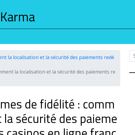
 Karma
nt la localisation et la sécurité des paiements redé
mment la localisation et la sécurité des paiements re
mes de fidélité : comm
et la sécurité des paieme
s casinos en ligne franç