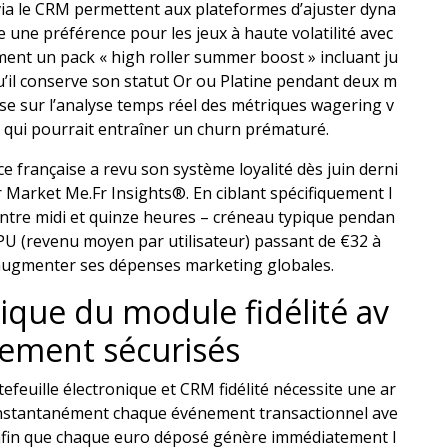
ia le CRM permettent aux plateformes d’ajuster dyna
 une préférence pour les jeux à haute volatilité avec
ent un pack « high roller summer boost » incluant ju
’il conserve son statut Or ou Platine pendant deux m
ose sur l’analyse temps réel des métriques wagering v
e qui pourrait entraîner un churn prématuré.​
e française a revu son système loyalité dès juin derni
r Market Me.Fr Insights®. En ciblant spécifiquement l
entre midi et quinze heures – créneau typique pendan
ARPU (revenu moyen par utilisateur) passant de €32 à
 augmenter ses dépenses marketing globales.
ique du module fidélité av
iement sécurisés
efeuille électronique et CRM fidélité nécessite une ar
 instantanément chaque événement transactionnel ave
e afin que chaque euro déposé génère immédiatement l