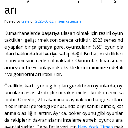
arı
Posted by
teste
on
2025-05-22
in
Sem categoria
Kumarhanelerde başarıya ulaşan olmak için tesirli oyun
taktikleri geliştirmek son derece kritiktir. 2023 senesind
e yapılan bir çalışmaya göre, oyuncuların %65’i oyun pla
nları hakkında kafi veriye sahip değil. Bu hal, eksiklikleri
n büyümesine neden olmaktadır. Oyuncular, finansmanl
arını yönetmeyi anlayarak eksikliklerini minimize edebili
r ve gelirlerini artırabilirler.
Özellikle, kart oyunu gibi plan gerektiren oyunlarda, oy
uncuların esas stratejileri idrak etmeleri kritik öneme sa
hiptir. Örneğin, 21 rakamına ulaşmak için hangi kartları
n edinilmesi gerektiği konusunda bilgi sahibi olmak, kaz
anma olasılığını artırır. Ayrıca, poker oyunu gibi oyunlar
da rakiplerin davranışlarını inceleme etmek, oyunculara
avantaj sağlar. Daha fazla veri için
New York Times
mak