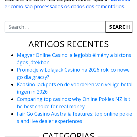
er como são processados os dados dos comentários
.
ARTIGOS RECENTES
Magyar Online Casino: a legjobb élmény a biztons
ágos játékban
Promocje w Lolajack Casino na 2026 rok: co nowe
go dla graczy?
Kaasino Jackpots en de voordelen van veilige betal
ingen in 2026
Comparing top casinos: why Online Pokies NZ is t
he best choice for real money
Fair Go Casino Australia features: top online pokie
s and live dealer experiences
CATEGORIAS