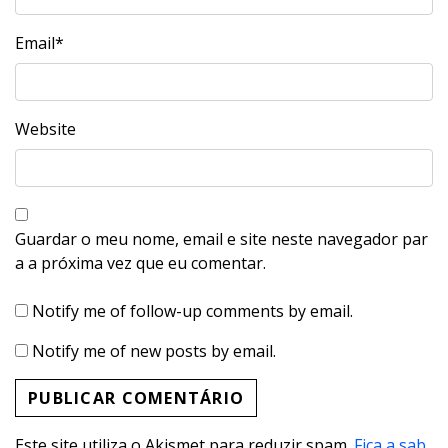
Email
*
Website
Guardar o meu nome, email e site neste navegador par
a a próxima vez que eu comentar.
Notify me of follow-up comments by email.
Notify me of new posts by email.
Este site utiliza o Akismet para reduzir spam.
Fica a sab