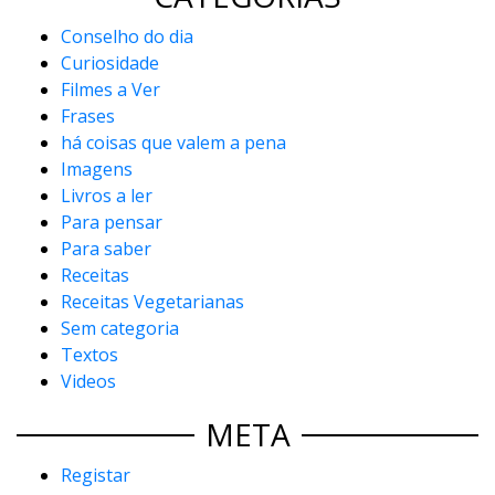
Conselho do dia
Curiosidade
Filmes a Ver
Frases
há coisas que valem a pena
Imagens
Livros a ler
Para pensar
Para saber
Receitas
Receitas Vegetarianas
Sem categoria
Textos
Videos
META
Registar