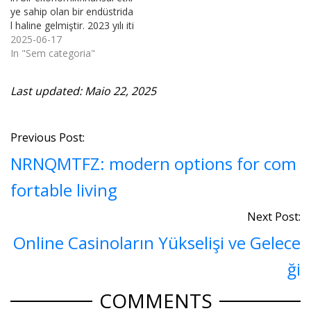
nlama yapmak kritik bir rolü
en kaynaklanmaktadır. Özel
ye sahip olan bir endüstrida
sahiptir. Özellikle, 21 ve pok
likle Las Vegas şehri, kumar
l haline gelmiştir. 2023 yılı iti
er…
hane…
barıyla, globalküresel kuma
2025-06-17
rbahis pazarı 500 milyartrily
In "Sem categoria"
on doları aşmış ve bu raka
mın 2025 yılına kadar 600
Last updated: Maio 22, 2025
milyartrilyon dolara ulaşma
sı beklenmektedir. Bu büyü
me, özellikleözellikle çevrim
içiinternet üzerinden kumar
Previous Post:
hanelerin artışıyla desteklen
NRNQMTFZ: modern options for com
mektedir. Las Vegas, kumar
hanelerinbahis yerlerinin m
fortable living
erkeziodak noktası olarak…
Next Post:
Online Casinoların Yükselişi ve Gelece
ği
COMMENTS