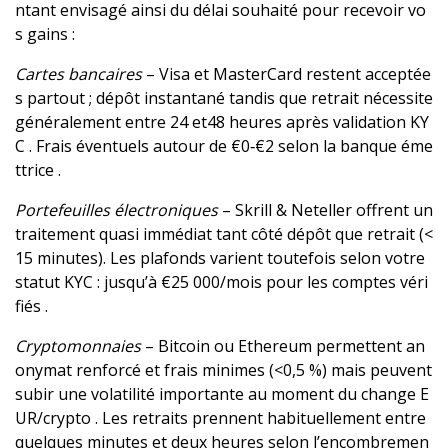
ntant envisagé ainsi du délai souhaité pour recevoir vo
s gains :
Cartes bancaires
– Visa et MasterCard restent acceptée
s partout ; dépôt instantané tandis que retrait nécessite
généralement entre 24 et48 heures après validation KY
C . Frais éventuels autour de €0‑€2 selon la banque éme
ttrice .
Portefeuilles électroniques
– Skrill & Neteller offrent un
traitement quasi immédiat tant côté dépôt que retrait (<
15 minutes). Les plafonds varient toutefois selon votre
statut KYC : jusqu’à €25 000/mois pour les comptes véri
fiés .
Cryptomonnaies
– Bitcoin ou Ethereum permettent an
onymat renforcé et frais minimes (<0,5 %) mais peuvent
subir une volatilité importante au moment du change E
UR/crypto . Les retraits prennent habituellement entre
quelques minutes et deux heures selon l’encombremen