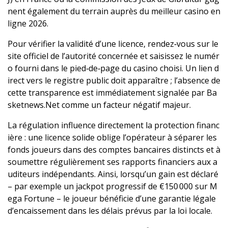
nent également du terrain auprès du meilleur casino en
ligne 2026.
Pour vérifier la validité d’une licence, rendez‑vous sur le
site officiel de l’autorité concernée et saisissez le numér
o fourni dans le pied‑de‑page du casino choisi. Un lien d
irect vers le registre public doit apparaître ; l’absence de
cette transparence est immédiatement signalée par Ba
sketnews.Net comme un facteur négatif majeur.
La régulation influence directement la protection financ
ière : une licence solide oblige l’opérateur à séparer les
fonds joueurs dans des comptes bancaires distincts et à
soumettre régulièrement ses rapports financiers aux a
uditeurs indépendants. Ainsi, lorsqu’un gain est déclaré
– par exemple un jackpot progressif de €150 000 sur M
ega Fortune – le joueur bénéficie d’une garantie légale
d’encaissement dans les délais prévus par la loi locale.