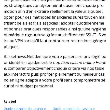
es stratégiques ; analyser minutieusement chaque pro
motion afin d’en extraire réellement la valeur ajoutée ;
opter pour des méthodes financières sûres tout en maî
trisant délais et frais associés ; adopter quotidienneme
nt bonnes pratiques responsables ainsi qu’une hygiène
numérique rigoureuse grâce au chiffrement SSL/TLS vo
ire au VPN lorsqu’il faut contourner restrictions géogra
phiques.
Basketnews.Net demeure votre partenaire privilégié po
ur identifier rapidement le
nouveau casino online Franc
e
, comparer objectivement chaque critère via nos table
aux interactifs puis profiter pleinement du meilleur casi
no en ligne adapté à votre profil sans compromettre sé
curité ni budget personnel.
Related
Guide complet du casino e
Guide complet du casino e