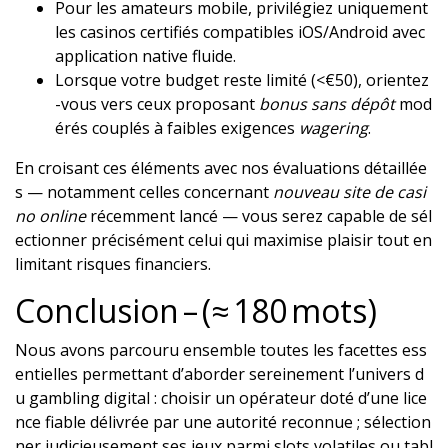
Pour les amateurs mobile, privilégiez uniquement
les casinos certifiés compatibles iOS/Android avec
application native fluide.
Lorsque votre budget reste limité (<€50), orientez
-vous vers ceux proposant
bonus sans dépôt
mod
érés couplés à faibles exigences
wagering
.
En croisant ces éléments avec nos évaluations détaillée
s — notamment celles concernant
nouveau site de casi
no online
récemment lancé — vous serez capable de sél
ectionner précisément celui qui maximise plaisir tout en
limitant risques financiers.
Conclusion – (≈ 180 mots)
Nous avons parcouru ensemble toutes les facettes ess
entielles permettant d’aborder sereinement l’univers d
u gambling digital : choisir un opérateur doté d’une lice
nce fiable délivrée par une autorité reconnue ; sélection
ner judicieusement ses jeux parmi slots volatiles ou tabl