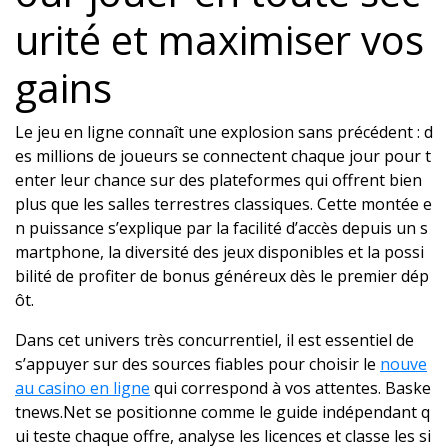
urité et maximiser vos
gains
Le jeu en ligne connaît une explosion sans précédent : d
es millions de joueurs se connectent chaque jour pour t
enter leur chance sur des plateformes qui offrent bien
plus que les salles terrestres classiques. Cette montée e
n puissance s’explique par la facilité d’accès depuis un s
martphone, la diversité des jeux disponibles et la possi
bilité de profiter de bonus généreux dès le premier dép
ôt.
Dans cet univers très concurrentiel, il est essentiel de
s’appuyer sur des sources fiables pour choisir le
nouve
au casino en ligne
qui correspond à vos attentes. Baske
tnews.Net se positionne comme le guide indépendant q
ui teste chaque offre, analyse les licences et classe les si