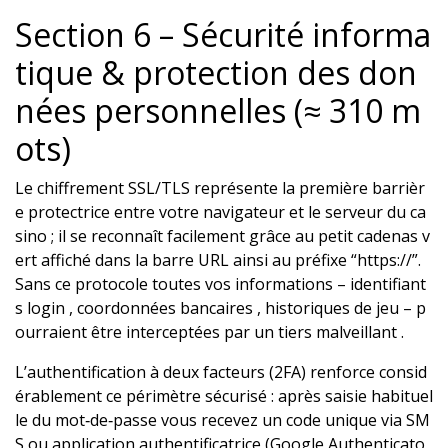
Section 6 – Sécurité informa
tique & protection des don
nées personnelles (≈ 310 m
ots)
Le chiffrement SSL/TLS représente la première barrièr
e protectrice entre votre navigateur et le serveur du ca
sino ; il se reconnaît facilement grâce au petit cadenas v
ert affiché dans la barre URL ainsi au préfixe “https://”.
Sans ce protocole toutes vos informations – identifiant
s login , coordonnées bancaires , historiques de jeu – p
ourraient être interceptées par un tiers malveillant .
L’authentification à deux facteurs (2FA) renforce consid
érablement ce périmètre sécurisé : après saisie habituel
le du mot‑de‑passe vous recevez un code unique via SM
S ou application authentificatrice (Google Authenticato