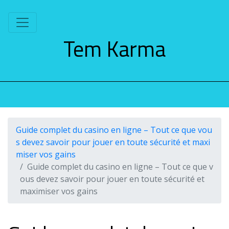
S
k
i
Tem Karma
p
t
o
c
o
n
t
e
Guide complet du casino en ligne – Tout ce que vou
n
s devez savoir pour jouer en toute sécurité et maxi
t
miser vos gains
Guide complet du casino en ligne – Tout ce que v
ous devez savoir pour jouer en toute sécurité et
maximiser vos gains