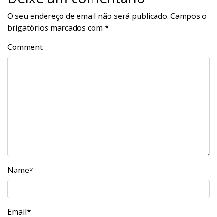
O seu endereço de email não será publicado.
Campos o
brigatórios marcados com
*
Comment
Name
*
Email
*