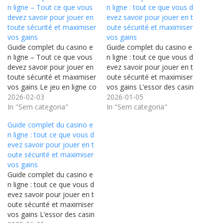
n ligne – Tout ce que vous
n ligne : tout ce que vous d
devez savoir pour jouer en
evez savoir pour jouer en t
toute sécurité et maximiser
oute sécurité et maximiser
vos gains
vos gains
Guide complet du casino e
Guide complet du casino e
n ligne – Tout ce que vous
n ligne : tout ce que vous d
devez savoir pour jouer en
evez savoir pour jouer en t
toute sécurité et maximiser
oute sécurité et maximiser
vos gains Le jeu en ligne co
vos gains L’essor des casin
nnaît une explosion sans pr
2026-02-03
os virtuels ne montre aucu
2026-01-05
écédent : des millions de jo
In "Sem categoria"
n signe de ralentissement ;
In "Sem categoria"
ueurs se connectent chaqu
chaque mois des millions d
Guide complet du casino e
e jour pour tenter leur chan
e joueurs français s’inscrive
n ligne : tout ce que vous d
ce sur des plateformes qui
nt sur des plateformes qui
evez savoir pour jouer en t
offrent bien…
promettent des jackpots fl
oute sécurité et maximiser
amboyants et une…
vos gains
Guide complet du casino e
n ligne : tout ce que vous d
evez savoir pour jouer en t
oute sécurité et maximiser
vos gains L’essor des casin