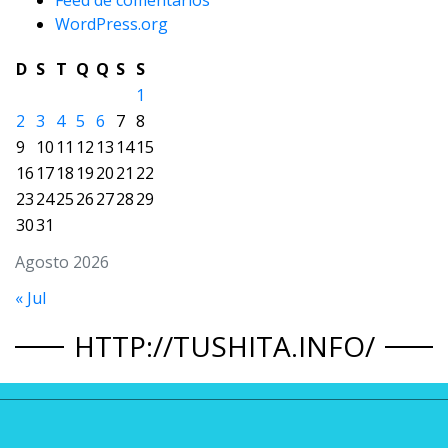
Feed de comentários
WordPress.org
D
S
T
Q
Q
S
S
1
2
3
4
5
6
7
8
9
10
11
12
13
14
15
16
17
18
19
20
21
22
23
24
25
26
27
28
29
30
31
Agosto 2026
« Jul
HTTP://TUSHITA.INFO/