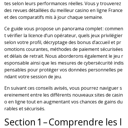
tes selon leurs performances réelles. Vous y trouverez
des revues détaillées du meilleur casino en ligne France
et des comparatifs mis à jour chaque semaine.
Ce guide vous propose un panorama complet : commen
t vérifier la licence d’un opérateur, quels jeux privilégier
selon votre profil, décryptage des bonus d’accueil et pr
omotions courantes, méthodes de paiement sécurisées
et délais de retrait. Nous aborderons également le jeu r
esponsable ainsi que les mesures de cybersécurité indis
pensables pour protéger vos données personnelles pe
ndant votre session de jeu.
En suivant ces conseils avisés, vous pourrez naviguer s
ereinement entre les différents nouveaux sites de casin
o en ligne tout en augmentant vos chances de gains du
rables et sécurisés.
Section 1 – Comprendre les l