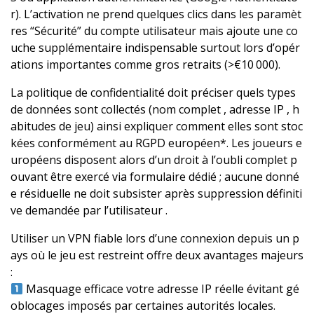
r). L’activation ne prend quelques clics dans les paramèt
res “Sécurité” du compte utilisateur mais ajoute une co
uche supplémentaire indispensable surtout lors d’opér
ations importantes comme gros retraits (>€10 000).
La politique de confidentialité doit préciser quels types
de données sont collectés (nom complet , adresse IP , h
abitudes de jeu) ainsi expliquer comment elles sont stoc
kées conformément au RGPD européen*. Les joueurs e
uropéens disposent alors d’un droit à l’oubli complet p
ouvant être exercé via formulaire dédié ; aucune donné
e résiduelle ne doit subsister après suppression définiti
ve demandée par l’utilisateur .
Utiliser un VPN fiable lors d’une connexion depuis un p
ays où le jeu est restreint offre deux avantages majeurs
:
Masquage efficace votre adresse IP réelle évitant gé
oblocages imposés par certaines autorités locales.