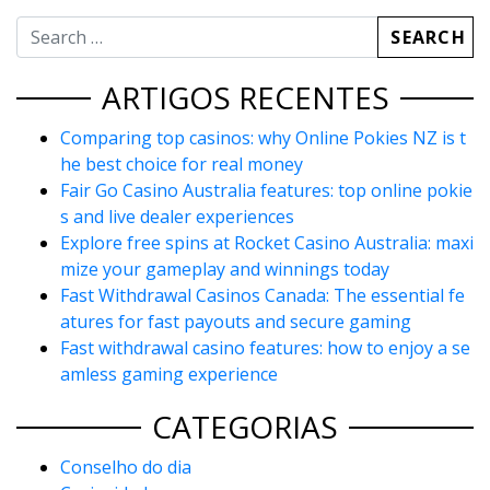
ARTIGOS RECENTES
Comparing top casinos: why Online Pokies NZ is t
he best choice for real money
Fair Go Casino Australia features: top online pokie
s and live dealer experiences
Explore free spins at Rocket Casino Australia: maxi
mize your gameplay and winnings today
Fast Withdrawal Casinos Canada: The essential fe
atures for fast payouts and secure gaming
Fast withdrawal casino features: how to enjoy a se
amless gaming experience
CATEGORIAS
Conselho do dia