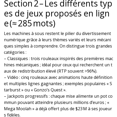
Section 2 – Les différents typ
es de jeux proposés en lign
e (≈ 285 mots)
Les machines à sous restent le pilier du divertissement
numérique grâce à leurs thèmes variés et leurs mécani
ques simples à comprendre. On distingue trois grandes
catégories :
– Classiques : trois rouleaux inspirés des premières mac
hines mécaniques ; idéal pour ceux qui recherchent un t
aux de redistribution élevé (RTP souvent >96%).
– Vidéo : cinq rouleaux avec animations haute définition
et multiples lignes gagnantes ; exemples populaires « S
tarburst » ou « Gonzo’s Quest ».
– Jackpots progressifs : chaque mise alimente un pot co
mmun pouvant atteindre plusieurs millions d’euros ; «
Mega Moolah » a déjà offert plus de $23 M à ses joueur
s fidèles.