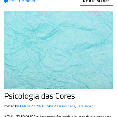
Post Comment
READ MORE
Psicologia das Cores
Posted by
TiMaria
on
2021-02-04
in
Curiosidade
,
Para saber