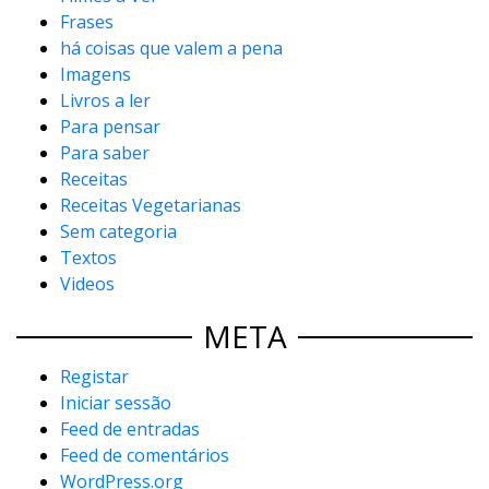
Frases
há coisas que valem a pena
Imagens
Livros a ler
Para pensar
Para saber
Receitas
Receitas Vegetarianas
Sem categoria
Textos
Videos
META
Registar
Iniciar sessão
Feed de entradas
Feed de comentários
WordPress.org