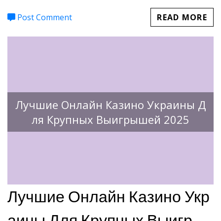
Post Comment
READ MORE
Лучшие Онлайн Казино Украины Д
ля Крупных Выигрышей 2025
Лучшие Онлайн Казино Укр
аины Для Крупных Выигры