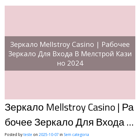
Зеркало Mellstroy Casino | Рабочее
Зеркало Для Входа В Мелстрой Кази
но 2024
Зеркало Mellstroy Casino | Ра
бочее Зеркало Для Входа В
Мелстрой Казино 2024
Posted by
teste
on
2025-10-07
in
Sem categoria