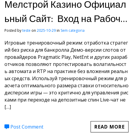
Мелстрой Казино Официал
ьный Сайт: ️ Вход на Рабоче
е Mellstroy Зеркало
Posted by
teste
on
2025-10-29
in
Sem categoria
Игровые тренировочный режим: отработка стратег
ий без риска для банкролла Демо-версии слотов от
провайдеров Pragmatic Play, NetEnt и других разраб
отчиков позволяют протестировать волатильност
ь автомата и RTP на практике без вложения реальн
ых средств. Используй тренировочный режим для р
асчета оптимального размера ставки относительно
дисперсии игры — это критично для управления рис
ками при переходе на депозитные спин Live-чат не
[…]
Post Comment
READ MORE