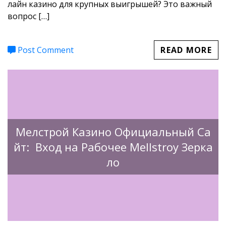
лайн казино для крупных выигрышей? Это важный
вопрос […]
Post Comment
READ MORE
Мелстрой Казино Официальный Са
йт: ️ Вход на Рабочее Mellstroy Зерка
ло