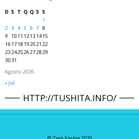
D
S
T
Q
Q
S
S
1
2
3
4
5
6
7
8
9
10
11
12
13
14
15
16
17
18
19
20
21
22
23
24
25
26
27
28
29
30
31
Agosto 2026
« Jul
HTTP://TUSHITA.INFO/
© Tem Karma
2026