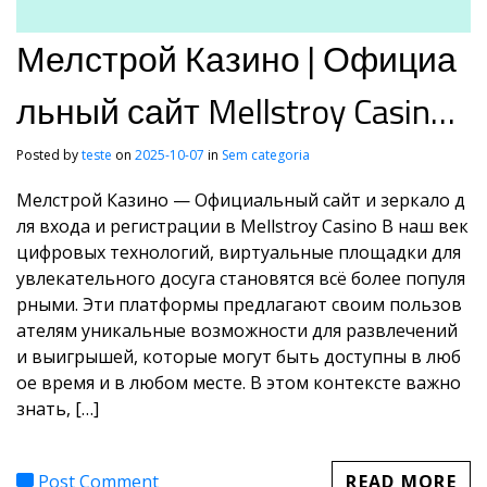
Мелстрой Казино | Официа
льный сайт Mellstroy Casino
Зеркало, Вход, Регистрация
Posted by
teste
on
2025-10-07
in
Sem categoria
Мелстрой Казино — Официальный сайт и зеркало д
ля входа и регистрации в Mellstroy Casino В наш век
цифровых технологий, виртуальные площадки для
увлекательного досуга становятся всё более популя
рными. Эти платформы предлагают своим пользов
ателям уникальные возможности для развлечений
и выигрышей, которые могут быть доступны в люб
ое время и в любом месте. В этом контексте важно
знать, […]
Post Comment
READ MORE