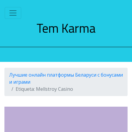
S
k
i
Tem Karma
p
t
o
c
o
n
t
e
Лучшие онлайн платформы Беларуси с бонусами
n
и играми
t
Etiqueta:
Mellstroy Casino