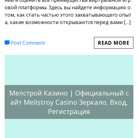
ний и оценить все преимущества виртуальной игр
овой платформы. Здесь вы найдете информацию о
том, как стать частью этого захватывающего опыт
а, какие возможности открываются перед вами […]
Post Comment
READ MORE
Мелстрой Казино | Официальный с
айт Mellstroy Casino Зеркало, Вход,
Регистрация