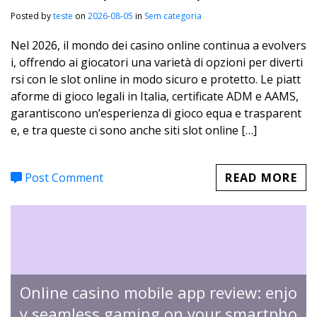
Posted by
teste
on
2026-08-05
in
Sem categoria
Nel 2026, il mondo dei casino online continua a evolvers
i, offrendo ai giocatori una varietà di opzioni per diverti
rsi con le slot online in modo sicuro e protetto. Le piatt
aforme di gioco legali in Italia, certificate ADM e AAMS,
garantiscono un’esperienza di gioco equa e trasparent
e, e tra queste ci sono anche siti slot online […]
Post Comment
READ MORE
Online casino mobile app review: enjo
y seamless gaming on your smartpho