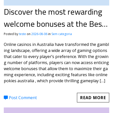
Discover the most rewarding
welcome bonuses at the Best
Online Casinos in Australia
Posted by
teste
on
2026-08-06
in
Sem categoria
Online casinos in Australia have transformed the gambl
ing landscape, offering a wide array of gaming options
that cater to every player’s preference. With the growin
g number of platforms, players can now access enticing
welcome bonuses that allow them to maximize their ga
ming experience, including exciting features like online
pokies australia , which provide thrilling gameplay […]
Post Comment
READ MORE