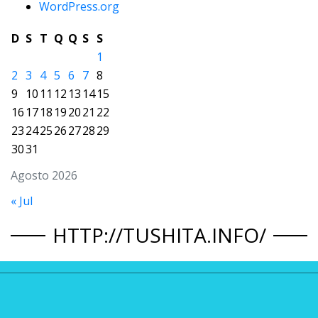
WordPress.org
D
S
T
Q
Q
S
S
1
2
3
4
5
6
7
8
9
10
11
12
13
14
15
16
17
18
19
20
21
22
23
24
25
26
27
28
29
30
31
Agosto 2026
« Jul
HTTP://TUSHITA.INFO/