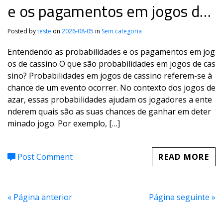
e os pagamentos em jogos de
cassino
Posted by
teste
on
2026-08-05
in
Sem categoria
Entendendo as probabilidades e os pagamentos em jog
os de cassino O que são probabilidades em jogos de cas
sino? Probabilidades em jogos de cassino referem-se à
chance de um evento ocorrer. No contexto dos jogos de
azar, essas probabilidades ajudam os jogadores a ente
nderem quais são as suas chances de ganhar em deter
minado jogo. Por exemplo, […]
Post Comment
READ MORE
« Página anterior
Página seguinte »