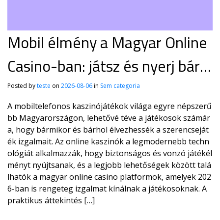
Mobil élmény a Magyar Online
Casino-ban: játsz és nyerj bárh
ol, bármikor
Posted by
teste
on
2026-08-06
in
Sem categoria
A mobiltelefonos kaszinójátékok világa egyre népszerű
bb Magyarországon, lehetővé téve a játékosok számár
a, hogy bármikor és bárhol élvezhessék a szerencseját
ék izgalmait. Az online kaszinók a legmodernebb techn
ológiát alkalmazzák, hogy biztonságos és vonzó játékél
ményt nyújtsanak, és a legjobb lehetőségek között talá
lhatók a magyar online casino platformok, amelyek 202
6-ban is rengeteg izgalmat kínálnak a játékosoknak. A
praktikus áttekintés […]