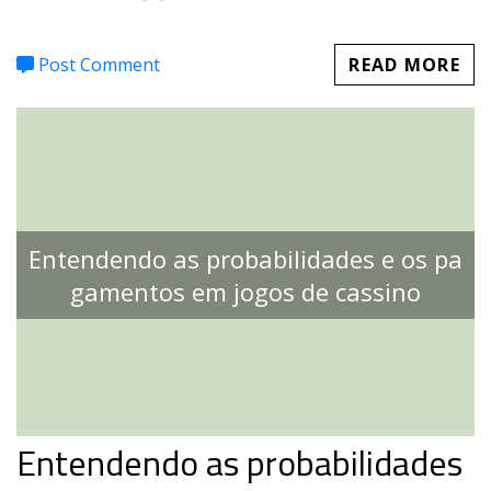
Post Comment
READ MORE
Entendendo as probabilidades e os pa
gamentos em jogos de cassino
Entendendo as probabilidades