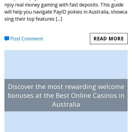
njoy real money gaming with fast deposits. This guide
will help you navigate PayID pokies in Australia, showca
sing their top features […]
Post Comment
READ MORE
Discover the most rewarding welcome
bonuses at the Best Online Casinos in
Australia