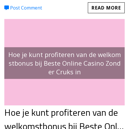
Post Comment
READ MORE
Hoe je kunt profiteren van de welkom
stbonus bij Beste Online Casino Zond
er Cruks in
Hoe je kunt profiteren van de
welkomstbonus bij Beste Onlin